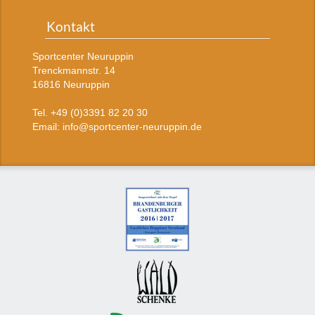
Kontakt
Sportcenter Neuruppin
Trenckmannstr. 14
16816 Neuruppin
Tel. +49 (0)3391 82 20 30
Email: info@sportcenter-neuruppin.de